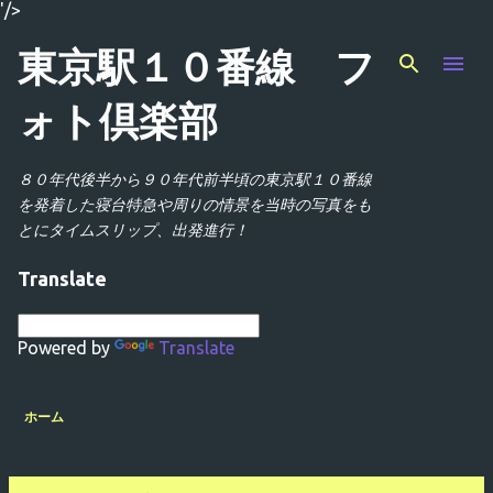
'/>
スキップしてメイン コンテンツに移動
東京駅１０番線 フ
ォト倶楽部
８０年代後半から９０年代前半頃の東京駅１０番線
を発着した寝台特急や周りの情景を当時の写真をも
とにタイムスリップ、出発進行！
Translate
Powered by
Translate
ホーム