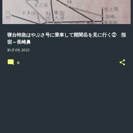
寝台特急さくら号
寝台特急はやぶさ号
寝台特急みずほ号
寝台特急出雲1号
寝台特急出雲４号
寝台特急瀬戸号
寝台特急富士号
西鹿児島
筑後川昇開橋
長崎駅
長崎鼻、開聞岳、指宿枕崎線、枕崎
寝台特急はやぶさ号に乗車して開聞岳を見に行く② 指
鳥栖駅
津奈木太郎峠
東京駅１０番線
南阿蘇鉄道
尾道
浜田駅
宿～長崎鼻
普賢岳
米子駅
木場茶屋駅
門司駅
有明海
10月 09, 2023
0