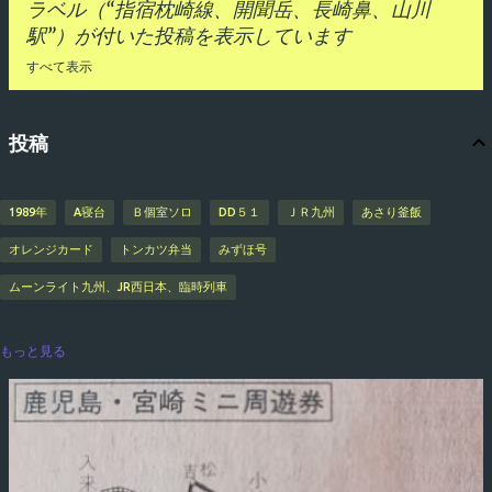
ラベル（
指宿枕崎線、開聞岳、長崎鼻、山川
駅
）が付いた投稿を表示しています
すべて表示
投
投稿
稿
1989年
A寝台
Ｂ個室ソロ
DD５１
ＪＲ九州
あさり釜飯
オレンジカード
トンカツ弁当
みずほ号
ムーンライト九州、JR西日本、臨時列車
もっと見る
リニアモーターカー
ロビーカー
わっぱばら寿司
駅弁
下関駅
宮崎駅
九州自転車旅行
熊本駅
国道１０号線
佐世保駅
指宿枕崎線、開聞岳、長崎鼻、山川駅
指宿枕崎線、開聞岳、番所鼻
宗太郎峠、重岡駅
小倉駅
食堂車
寝台急行銀河号、片上鉄道