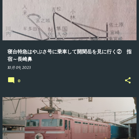
寝台特急はやぶさ号に乗車して開聞岳を見に行く② 指
宿～長崎鼻
10月 09, 2023
0