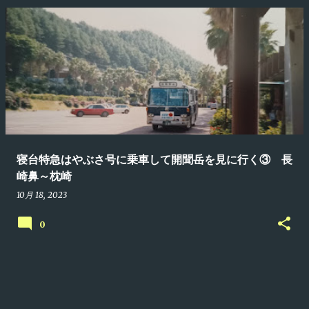
寝台特急はやぶさ号に乗車して開聞岳を見に行く③ 長
崎鼻～枕崎
10月 18, 2023
0