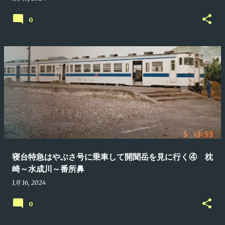
0
寝台特急はやぶさ号に乗車して開聞岳を見に行く④ 枕
崎～水成川～番所鼻
1月 16, 2024
0