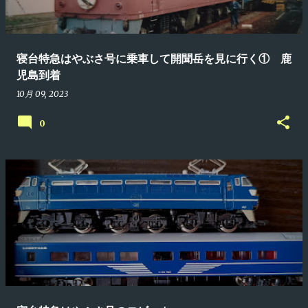
寝台特急はやぶさ号に乗車して開聞岳を見に行く① 鹿
児島到着
10月 09, 2023
0