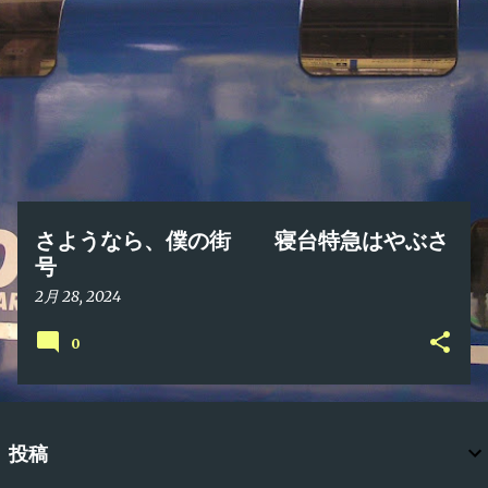
稿
さようなら、僕の街 寝台特急はやぶさ
号
2月 28, 2024
0
投稿