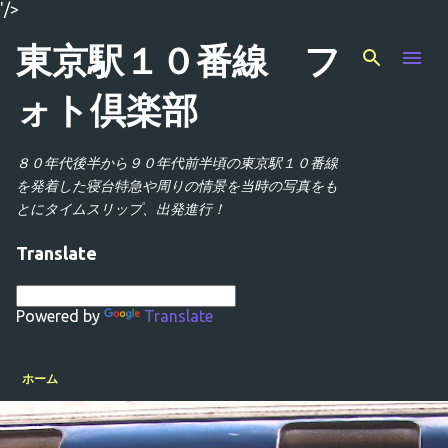
'/>
スキップしてメイン コンテンツに移動
東京駅１０番線 フ
ォト倶楽部
８０年代後半から９０年代前半頃の東京駅１０番線
を発着した寝台特急や周りの情景を当時の写真をも
とにタイムスリップ、出発進行！
Translate
Powered by
Translate
ホーム
投